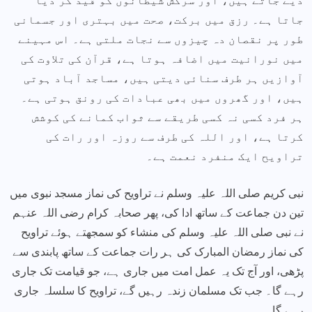
دیے جاتے ہیں، اور سرکش شیطانوں کو قید کر دیا
جاتا ہے۔ رزق میں برکت، صحت میں بہتری اور جسمانی
طور پر نقصان دہ چیزوں سے نجات ملتی ہے۔ اس مہینے
میں نورانیت میں اضافہ ہوتا ہے، قرآن کی تلاوت کی
آوازیں ہر طرف سنائی دیتی ہیں، مساجد آباد ہوتی
ہیں، اور گھروں میں بھی عبادات کی رونق ہوتی ہے۔
ہر فرد کسی نہ کسی طریقے سے ثواب کمانے کی کوشش
کرتا ہے، اور اللہ کی طرف سے روزہ اور رات کی
تراویح ایک منفرد نعمت ہے۔
نبی کریم صلی اللہ علیہ وسلم نے تراویح کی نماز مسجد نبوی میں
تین دن جماعت کے ساتھ ادا کی، پھر صحابہ کرام رضی اللہ عنہم
نے نبی صلی اللہ علیہ وسلم کی منشاء کو سمجھتے ہوئے تراویح
کی نماز رمضان المبارک کی ہر رات جماعت کے ساتھ پابندی سے
پڑھی، اور آج تک یہ عمل امت میں جاری ہے، جو قیامت تک جاری
رہے گا۔ جب تک مسلمان زندہ رہیں گے، تراویح کا سلسلہ جاری
رہے گا۔