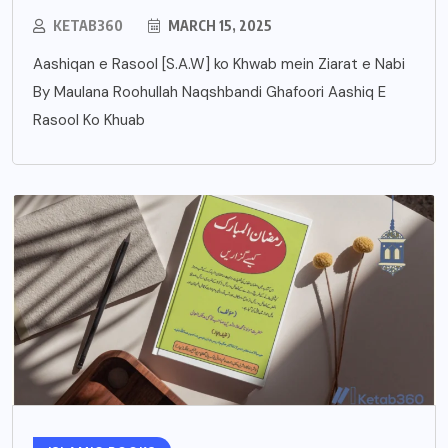
KETAB360
MARCH 15, 2025
Aashiqan e Rasool [S.A.W] ko Khwab mein Ziarat e Nabi
By Maulana Roohullah Naqshbandi Ghafoori Aashiq E
Rasool Ko Khuab