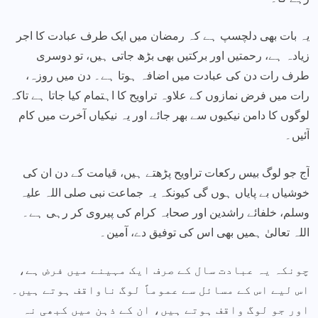
یہ بات بھی دلچسپ ہے کہ رمضان میں ایک طرف عبادت کا اجر
زیادہ ہے، رحمتیں اور برکتیں بھی بڑھ جاتی ہیں، تو دوسری
طرف رات دن کی عبادت میں اضافہ ہوتا ہے۔ دن میں روزہ،
رات میں فرض نمازوں کے علاوہ تراویح کا اہتمام کیا جاتا ہے تاکہ
لوگوں کا دامن نیکیوں سے بھر جائے اور یہ نیکیاں آخرت میں کام
آئیں۔
آج جو لوگ بیس رکعات تراویح پڑھتے ہیں، قیامت کے دن ان کی
خوشیاں بے پایاں ہوں گی کیونکہ یہ جماعت نبی صلی اللہ علیہ
وسلم، خلفائے راشدین اور صحابہ کرام کی پیروی کر رہی ہے۔
اللہ تعالیٰ ہمیں بھی اس کی توفیق دے، آمین۔
چونکہ یہ عبادت سال کے صرف ایک مہینے میں فرض ہے،
اس لیے اس کے مسائل سے عموماً لوگ ناواقف ہوتے ہیں۔
اور جو لوگ واقف ہوتے ہیں، ان کے ذہن میں کبھی نہ