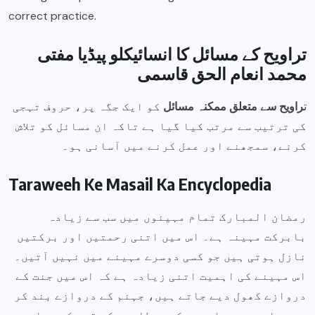
correct practice.
تراویح کے مسائل کا انسائیکلو پیڈیا مفتی
محمد انعام الحق قاسمی
ت
راویح سے متعلق ممکنہ مسائل
کو ایک جگہ پر، حروف تہجی
کی ترتیب سے مرتب کیا گیا ہے تاکہ ان مسائل کو تلاش
کرنے، سمجھنے اور عمل کرنے میں آسانی ہو۔
Taraweeh Ke Masail Ka Encyclopedia
رمضان المبارک تمام مہینوں میں سب سے زیادہ
بابرکت مہینہ ہے۔ اس میں اتنی رحمتیں اور برکتیں
نازل ہوتی ہیں جو کسی دوسرے مہینے میں نہیں آتیں۔
اس مہینے کی اہمیت اتنی زیادہ ہے کہ اس میں جنت کے
دروازے کھول دیے جاتے ہیں، جہنم کے دروازے بند کر